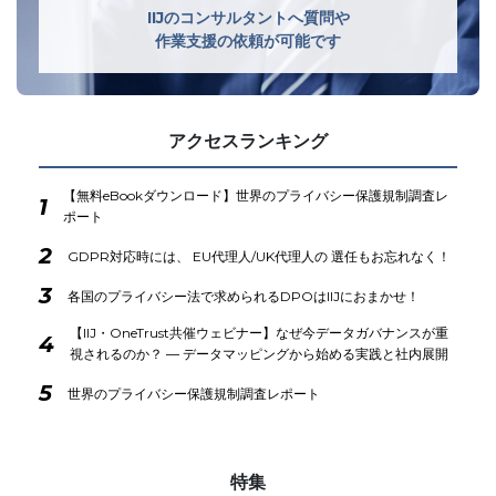
IIJのコンサルタントへ質問や
作業支援の依頼が可能です
アクセスランキング
【無料eBookダウンロード】世界のプライバシー保護規制調査レ
1
ポート
2
GDPR対応時には、 EU代理人/UK代理人の 選任もお忘れなく！
3
各国のプライバシー法で求められるDPOはIIJにおまかせ！
【IIJ・OneTrust共催ウェビナー】なぜ今データガバナンスが重
4
視されるのか？ ― データマッピングから始める実践と社内展開
5
世界のプライバシー保護規制調査レポート
特集