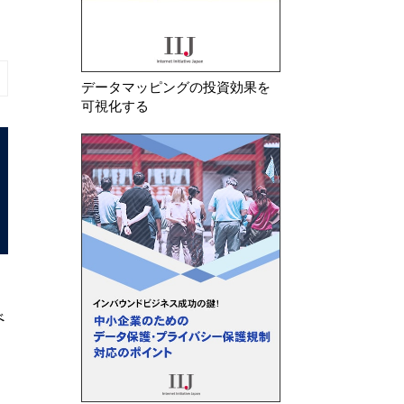
データマッピングの投資効果を
可視化する
2026年 7月 22日
2026年 8月 7日
【更新】欧州委 AI法透明性義務
フランスCNIL 電子メ
のガイドライン案を公開
けるトラッキングピクセ
る指針のQ&…