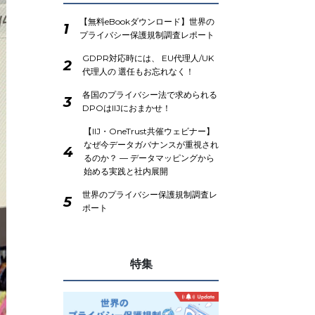
【無料eBookダウンロード】世界の
1
プライバシー保護規制調査レポート
GDPR対応時には、 EU代理人/UK
2
代理人の 選任もお忘れなく！
各国のプライバシー法で求められる
3
DPOはIIJにおまかせ！
【IIJ・OneTrust共催ウェビナー】
なぜ今データガバナンスが重視され
4
るのか？ ― データマッピングから
始める実践と社内展開
世界のプライバシー保護規制調査レ
5
ポート
特集