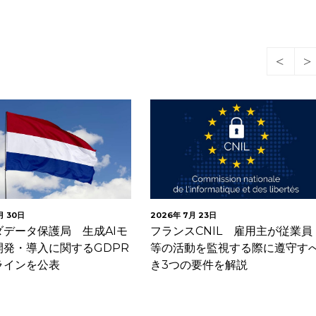
2026年 7月 23日
タ保護局 生成AIモ
フランスCNIL 雇用主が従業員
導入に関するGDPR
等の活動を監視する際に遵守すべ
を公表
き3つの要件を解説