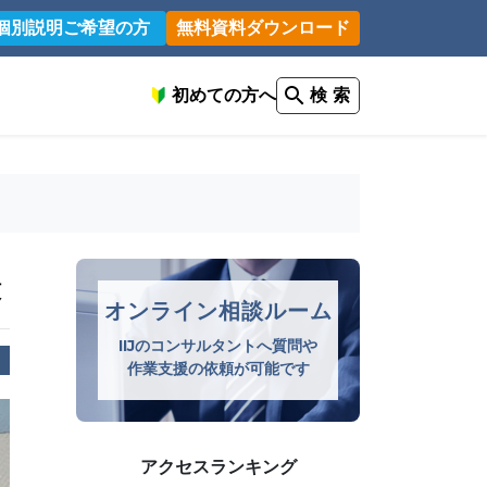
個別説明ご希望の方
無料資料ダウンロード
初めての方へ
検 索
表
オンライン相談ルーム
IIJのコンサルタントへ質問や
作業支援の依頼が可能です
アクセスランキング