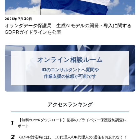
2026年 7月 23日
フランスCNIL 雇用主が従業員等の活動を監視する際に遵守
すべき3つの要件を解説
オンライン相談ルーム
IIJのコンサルタントへ質問や
作業支援の依頼が可能です
アクセスランキング
【無料eBookダウンロード】世界のプライバシー保護規制調査レ
1
ポート
2
GDPR対応時には、 EU代理人/UK代理人の 選任もお忘れなく！