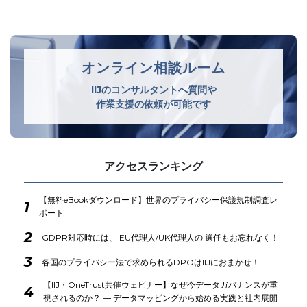
オンライン相談ルーム
IIJのコンサルタントへ質問や
作業支援の依頼が可能です
アクセスランキング
【無料eBookダウンロード】世界のプライバシー保護規制調査レ
1
ポート
2
GDPR対応時には、 EU代理人/UK代理人の 選任もお忘れなく！
3
各国のプライバシー法で求められるDPOはIIJにおまかせ！
【IIJ・OneTrust共催ウェビナー】なぜ今データガバナンスが重
4
視されるのか？ ― データマッピングから始める実践と社内展開