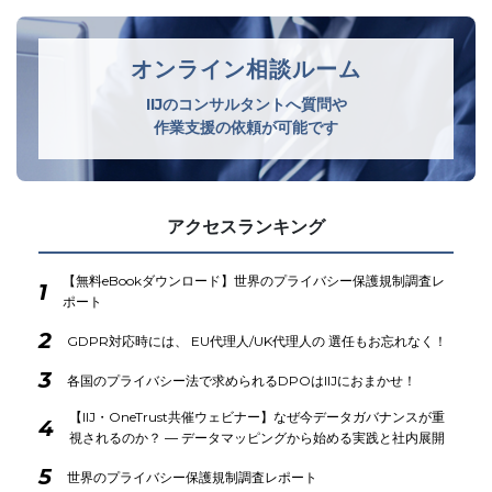
オンライン相談ルーム
IIJのコンサルタントへ質問や
作業支援の依頼が可能です
アクセスランキング
【無料eBookダウンロード】世界のプライバシー保護規制調査レ
1
ポート
2
GDPR対応時には、 EU代理人/UK代理人の 選任もお忘れなく！
3
各国のプライバシー法で求められるDPOはIIJにおまかせ！
【IIJ・OneTrust共催ウェビナー】なぜ今データガバナンスが重
4
視されるのか？ ― データマッピングから始める実践と社内展開
5
世界のプライバシー保護規制調査レポート