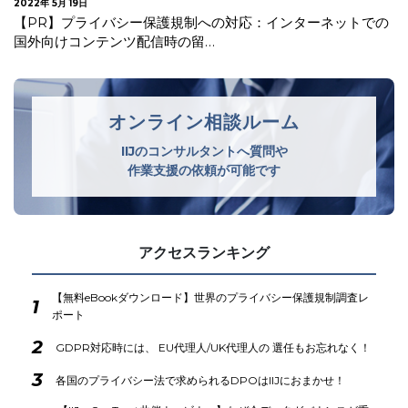
2022年 4月 27日
ンターネットでの
フランス 監督機関CNILがAI（人工知能）
るデータ保護自己評価チェ…
オンライン相談ルーム
IIJのコンサルタントへ質問や
作業支援の依頼が可能です
アクセスランキング
【無料eBookダウンロード】世界のプライバシー保護規制調査レ
1
ポート
2
GDPR対応時には、 EU代理人/UK代理人の 選任もお忘れなく！
3
各国のプライバシー法で求められるDPOはIIJにおまかせ！