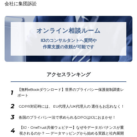
オンライン相談ルーム
IIJのコンサルタントへ質問や
作業支援の依頼が可能です
アクセスランキング
【無料eBookダウンロード】世界のプライバシー保護規制調査レ
1
ポート
2
GDPR対応時には、 EU代理人/UK代理人の 選任もお忘れなく！
3
各国のプライバシー法で求められるDPOはIIJにおまかせ！
【IIJ・OneTrust共催ウェビナー】なぜ今データガバナンスが重
4
視されるのか？ ― データマッピングから始める実践と社内展開