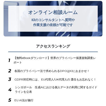
オンライン相談ルーム
IIJのコンサルタントへ質問や
作業支援の依頼が可能です
アクセスランキング
【無料eBookダウンロード】世界のプライバシー保護規制調査レ
1
ポート
2
各国のプライバシー法で求められるDPOはIIJにおまかせ！
3
GDPR対応時には、 EU代理人/UK代理人の 選任もお忘れなく！
シンガポール 生成AIにおける個人データの利用に関するガイド
4
ラインを公表
5
EU AI法が施行