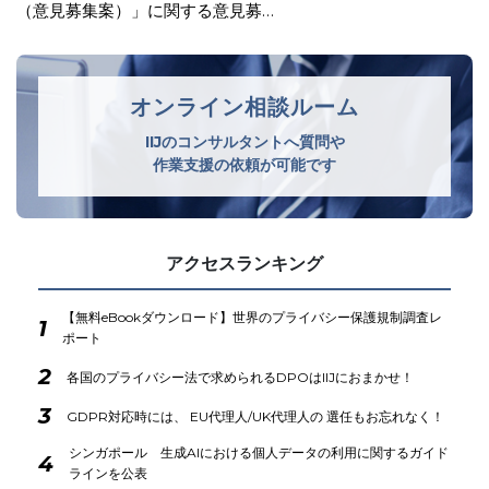
イドラインを公表
オンライン相談ルーム
IIJのコンサルタントへ質問や
作業支援の依頼が可能です
アクセスランキング
【無料eBookダウンロード】世界のプライバシー保護規制調査レ
1
ポート
2
各国のプライバシー法で求められるDPOはIIJにおまかせ！
3
GDPR対応時には、 EU代理人/UK代理人の 選任もお忘れなく！
シンガポール 生成AIにおける個人データの利用に関するガイド
4
ラインを公表