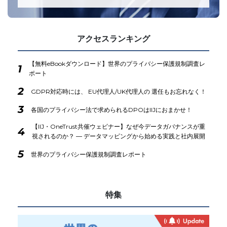
アクセスランキング
【無料eBookダウンロード】世界のプライバシー保護規制調査レ
1
ポート
2
GDPR対応時には、 EU代理人/UK代理人の 選任もお忘れなく！
3
各国のプライバシー法で求められるDPOはIIJにおまかせ！
【IIJ・OneTrust共催ウェビナー】なぜ今データガバナンスが重
4
視されるのか？ ― データマッピングから始める実践と社内展開
5
世界のプライバシー保護規制調査レポート
特集