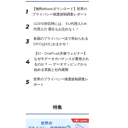
【無料eBookダウンロード】世界の
1
プライバシー保護規制調査レポート
GDPR対応時には、 EU代理人/UK
2
代理人の 選任もお忘れなく！
各国のプライバシー法で求められる
3
DPOはIIJにおまかせ！
【IIJ・OneTrust共催ウェビナー】
なぜ今データガバナンスが重視され
4
るのか？ ― データマッピングから
始める実践と社内展開
世界のプライバシー保護規制調査レ
5
ポート
特集