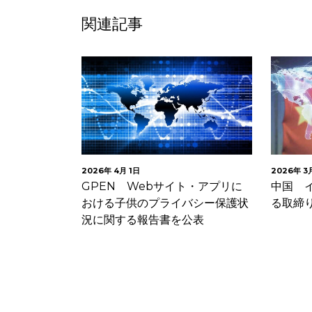
関連記事
2026年 4月 1日
2026年 3
長官が
GPEN Webサイト・アプリに
中国 
ライバシー侵害
おける子供のプライバシー保護状
る取締
況に関する報告書を公表