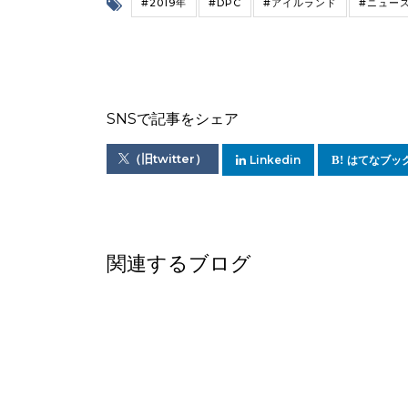
#2019年
#DPC
#アイルランド
#ニュー
SNSで記事をシェア
（旧twitter）
Linkedin
はてなブッ
関連するブログ