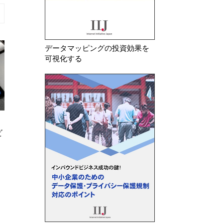
データマッピングの投資効果を
可視化する
2026年 1月 5日
2026年 6月 5日
ビ
米国テキサス州 テキサス州民か
米テキサス州 司
らの違法な情報取得について、テ
WhatsAppらの
レビメーカー5社を提訴
について提訴