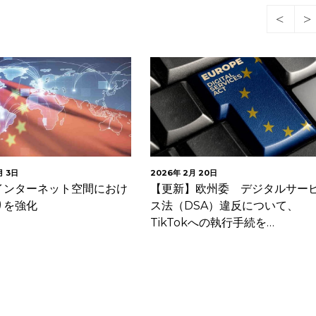
月 3日
2026年 2月 20日
インターネット空間におけ
【更新】欧州委 デジタルサー
りを強化
ス法（DSA）違反について、
TikTokへの執行手続を…