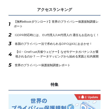
アクセスランキング
【無料eBookダウンロード】世界のプライバシー保護規制調査レ
1
ポート
2
GDPR対応時には、 EU代理人/UK代理人の 選任もお忘れなく！
3
各国のプライバシー法で求められるDPOはIIJにおまかせ！
【IIJ・OneTrust共催ウェビナー】なぜ今データガバナンスが重
4
視されるのか？ ― データマッピングから始める実践と社内展開
5
世界のプライバシー保護規制調査レポート
特集