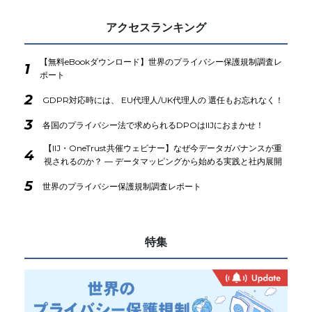
アクセスランキング
【無料eBookダウンロード】世界のプライバシー保護規制調査レ
1
ポート
2
GDPR対応時には、 EU代理人/UK代理人の 選任もお忘れなく！
3
各国のプライバシー法で求められるDPOはIIJにおまかせ！
【IIJ・OneTrust共催ウェビナー】なぜ今データガバナンスが重
4
視されるのか？ ― データマッピングから始める実践と社内展開
5
世界のプライバシー保護規制調査レポート
特集