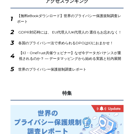
アクセスランキング
【無料eBookダウンロード】世界のプライバシー保護規制調査レ
1
ポート
2
GDPR対応時には、 EU代理人/UK代理人の 選任もお忘れなく！
3
各国のプライバシー法で求められるDPOはIIJにおまかせ！
【IIJ・OneTrust共催ウェビナー】なぜ今データガバナンスが重
4
視されるのか？ ― データマッピングから始める実践と社内展開
5
世界のプライバシー保護規制調査レポート
特集