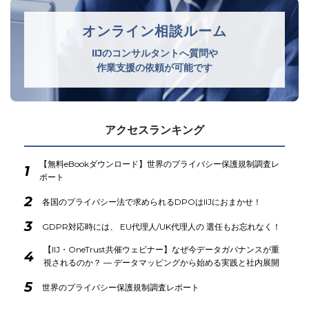
オンライン相談ルーム
IIJのコンサルタントへ質問や
作業支援の依頼が可能です
アクセスランキング
【無料eBookダウンロード】世界のプライバシー保護規制調査レ
1
ポート
2
各国のプライバシー法で求められるDPOはIIJにおまかせ！
3
GDPR対応時には、 EU代理人/UK代理人の 選任もお忘れなく！
【IIJ・OneTrust共催ウェビナー】なぜ今データガバナンスが重
4
視されるのか？ ― データマッピングから始める実践と社内展開
5
世界のプライバシー保護規制調査レポート