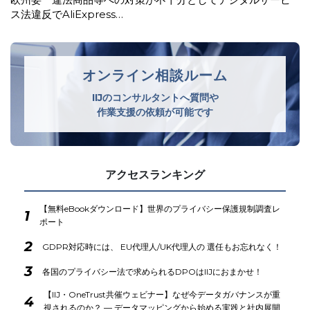
ス法違反でAliExpress…
オンライン相談ルーム
IIJのコンサルタントへ質問や
作業支援の依頼が可能です
アクセスランキング
【無料eBookダウンロード】世界のプライバシー保護規制調査レ
1
ポート
2
GDPR対応時には、 EU代理人/UK代理人の 選任もお忘れなく！
3
各国のプライバシー法で求められるDPOはIIJにおまかせ！
【IIJ・OneTrust共催ウェビナー】なぜ今データガバナンスが重
4
視されるのか？ ― データマッピングから始める実践と社内展開