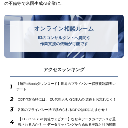
なかったことを理由に生活用品メ…
オンライン相談ルーム
IIJのコンサルタントへ質問や
作業支援の依頼が可能です
アクセスランキング
【無料eBookダウンロード】世界のプライバシー保護規制調査レ
1
ポート
2
GDPR対応時には、 EU代理人/UK代理人の 選任もお忘れなく！
3
各国のプライバシー法で求められるDPOはIIJにおまかせ！
【IIJ・OneTrust共催ウェビナー】なぜ今データガバナンスが重
4
視されるのか？ ― データマッピングから始める実践と社内展開