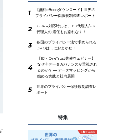
【無料eBookダウンロード】世界の
1
プライバシー保護規制調査レポート
GDPR対応時には、 EU代理人/UK
2
代理人の 選任もお忘れなく！
各国のプライバシー法で求められる
3
DPOはIIJにおまかせ！
【IIJ・OneTrust共催ウェビナー】
なぜ今データガバナンスが重視され
4
るのか？ ― データマッピングから
始める実践と社内展開
世界のプライバシー保護規制調査レ
5
ポート
特集
な