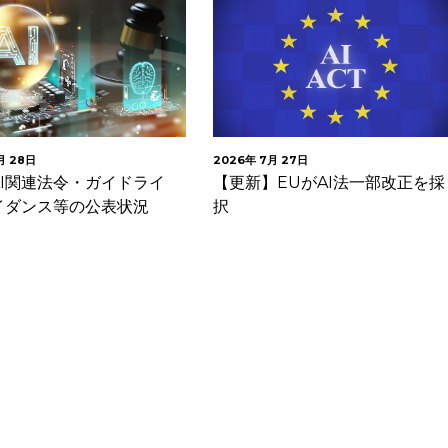
月 28日
2026年 7月 27日
AI関連法令・ガイドライ
【更新】EUがAI法一部改正を採
イダンス等の公表状況
択