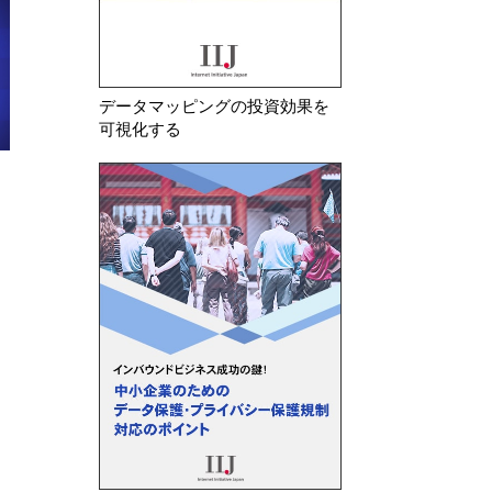
データマッピングの投資効果を
可視化する
2026年 7月 23日
2026年 8月 6日
韓国 安全管理措置の不備及び不
中国 「情報セキ
要な個人情報を廃棄していなかっ
個人情報セキュリ
たことを理由に生活用品メ…
募集案）」に関す