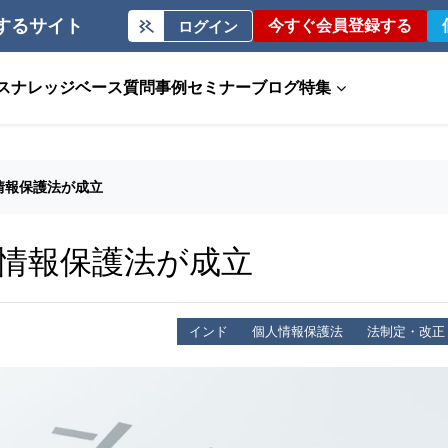
するサイト
今すぐ会員登録する
ログイン
ス
ナレッジベース
質問事例
セミナー
ブログ
特集
情報保護法が成立
情報保護法が成立
インド
個人情報保護法
法制定・改正