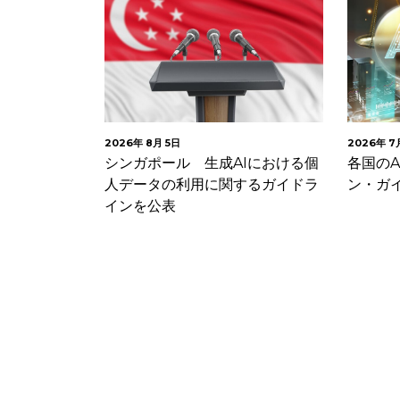
2026年 8月 5日
2026年 7
リティ技術
シンガポール 生成AIにおける個
各国の
ィ規範（意見
人データの利用に関するガイドラ
ン・ガ
意見募…
インを公表