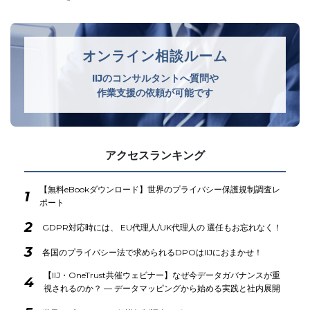
オンライン相談ルーム
IIJのコンサルタントへ質問や
作業支援の依頼が可能です
アクセスランキング
【無料eBookダウンロード】世界のプライバシー保護規制調査レ
1
ポート
2
GDPR対応時には、 EU代理人/UK代理人の 選任もお忘れなく！
3
各国のプライバシー法で求められるDPOはIIJにおまかせ！
【IIJ・OneTrust共催ウェビナー】なぜ今データガバナンスが重
4
視されるのか？ ― データマッピングから始める実践と社内展開