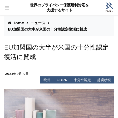
世界のプライバシー保護規制対応を
支援するサイト
Home
ニュース
EU加盟国の大半が米国の十分性認定復活に賛成
EU加盟国の大半が米国の十分性認定
復活に賛成
2023年 7月 10日
欧州
GDPR
十分性認定
越境移転