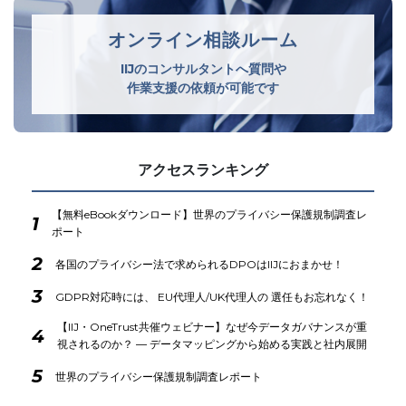
オンライン相談ルーム
IIJのコンサルタントへ質問や
作業支援の依頼が可能です
アクセスランキング
【無料eBookダウンロード】世界のプライバシー保護規制調査レ
1
ポート
2
各国のプライバシー法で求められるDPOはIIJにおまかせ！
3
GDPR対応時には、 EU代理人/UK代理人の 選任もお忘れなく！
【IIJ・OneTrust共催ウェビナー】なぜ今データガバナンスが重
4
視されるのか？ ― データマッピングから始める実践と社内展開
5
世界のプライバシー保護規制調査レポート