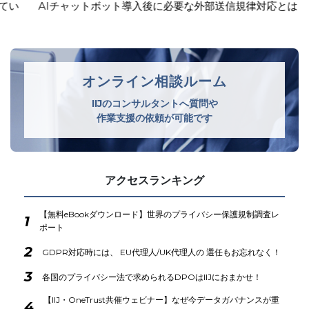
AIチャットボット導入後に必要な外部送信規律対応とは？
オンライン相談ルーム
IIJのコンサルタントへ質問や
作業支援の依頼が可能です
アクセスランキング
【無料eBookダウンロード】世界のプライバシー保護規制調査レ
1
ポート
2
GDPR対応時には、 EU代理人/UK代理人の 選任もお忘れなく！
3
各国のプライバシー法で求められるDPOはIIJにおまかせ！
【IIJ・OneTrust共催ウェビナー】なぜ今データガバナンスが重
4