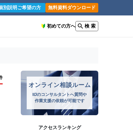
個別説明ご希望の方
無料資料ダウンロード
初めての方へ
検 索
件
オンライン相談ルーム
IIJのコンサルタントへ質問や
作業支援の依頼が可能です
アクセスランキング