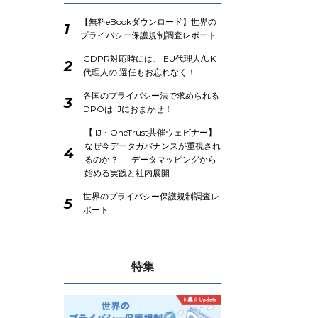
【無料eBookダウンロード】世界の
1
プライバシー保護規制調査レポート
GDPR対応時には、 EU代理人/UK
2
代理人の 選任もお忘れなく！
各国のプライバシー法で求められる
3
DPOはIIJにおまかせ！
【IIJ・OneTrust共催ウェビナー】
なぜ今データガバナンスが重視され
4
るのか？ ― データマッピングから
始める実践と社内展開
世界のプライバシー保護規制調査レ
5
ポート
特集