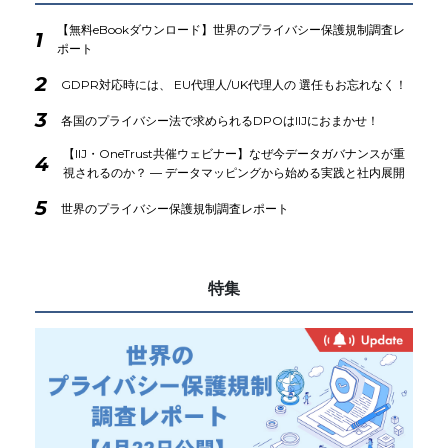
【無料eBookダウンロード】世界のプライバシー保護規制調査レ
1
ポート
2
GDPR対応時には、 EU代理人/UK代理人の 選任もお忘れなく！
3
各国のプライバシー法で求められるDPOはIIJにおまかせ！
【IIJ・OneTrust共催ウェビナー】なぜ今データガバナンスが重
4
視されるのか？ ― データマッピングから始める実践と社内展開
5
世界のプライバシー保護規制調査レポート
特集