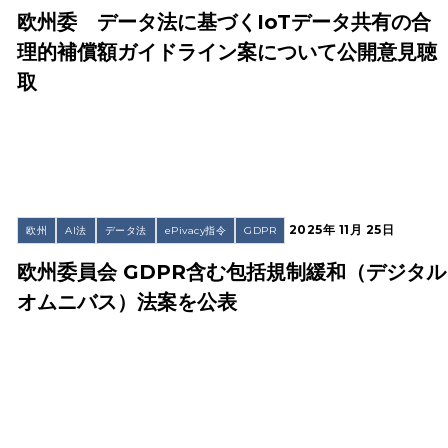
欧州委 データ法に基づくIoTデータ共有の合
理的補償額ガイドライン案について公開意見聴
取
2025年 11月 25日
欧州
AI法
データ法
ePivacy指令
GDPR
欧州委員会 GDPR含む包括規制緩和（デジタル
オムニバス）法案を公表