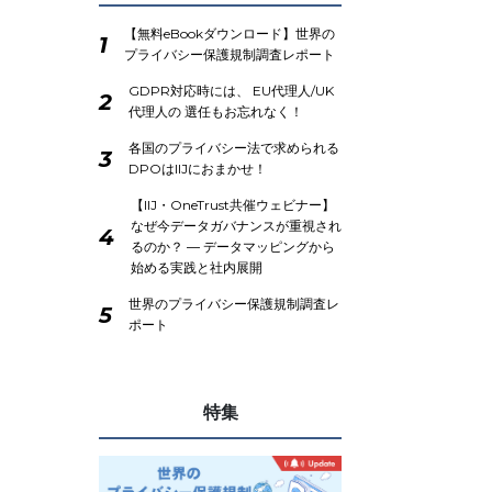
【無料eBookダウンロード】世界の
1
プライバシー保護規制調査レポート
GDPR対応時には、 EU代理人/UK
2
代理人の 選任もお忘れなく！
各国のプライバシー法で求められる
3
DPOはIIJにおまかせ！
【IIJ・OneTrust共催ウェビナー】
なぜ今データガバナンスが重視され
4
るのか？ ― データマッピングから
始める実践と社内展開
世界のプライバシー保護規制調査レ
5
ポート
特集