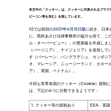
本文中の「クッキー」は、クッキーに代表されるブラウ
ビーコン等を含む｝を指しています。
IIJでは前回の
2021年4月15日版
に続き、日本
に、西村あさひ法律事務所の協力も得て、こ
ル・オーバービュー）」の更新版を作成しまし
（バージニア）、ナイジェリア）を追加してい
す（バーレーン、バングラデシュ、カンボジ
オ、マレーシア、ニュージーランド、カター
ア）、英国、ベトナム）。
今回も世界各国のクッキー（Cookie）規
は、下記の4つに分類できるようです：
1. クッキー等の規制あり
EEA、英