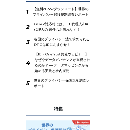
【無料eBookダウンロード】世界の
1
プライバシー保護規制調査レポート
GDPR対応時には、 EU代理人/UK
2
代理人の 選任もお忘れなく！
各国のプライバシー法で求められる
3
DPOはIIJにおまかせ！
【IIJ・OneTrust共催ウェビナー】
なぜ今データガバナンスが重視され
4
るのか？ ― データマッピングから
始める実践と社内展開
世界のプライバシー保護規制調査レ
5
ポート
特集