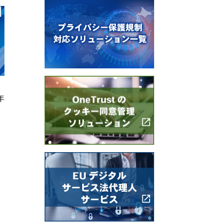
2026年 7月 23日
2026年 8月 7日
6年
フランスCNIL 雇用主が従業員
フランスCNIL 
等の活動を監視する際に遵守すべ
けるトラッキング
き3つの要件を解説
る指針のQ&…