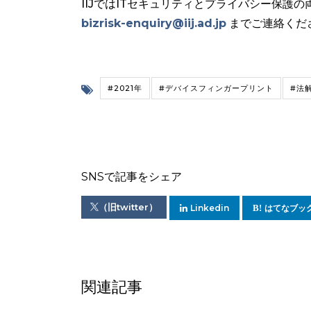
IIJではITセキュリティとプライバシー保
bizrisk-enquiry@iij.ad.jp
までご連絡くだ
#2021年
#デバイスフィンガープリント
#法
SNSで記事をシェア
（旧twitter）
Linkedin
はてなブッ
関連記事