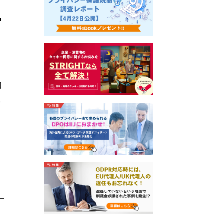
b
国
ま