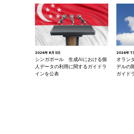
2026年 8月 5日
2026年 7
子メールにお
シンガポール 生成AIにおける個
オラン
クセルに関す
人データの利用に関するガイドラ
デルの
インを公表
ガイド