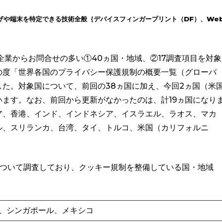
ザや端末を特定できる技術全般｛デバイスフィンガープリント（DF）、We
企業からお問合せの多い①40ヵ国・地域、②17調査項目を対象
の度「世界各国のプライバシー保護規制の概要一覧（グローバ
た。対象国について、前回の38ヵ国に加え、今回2ヵ国（米
ます。なお、前回から更新がなかったのは、計19ヵ国になり
ア、香港、インド、インドネシア、イスラエル、ラオス、マカ
ル、スリランカ、台湾、タイ、トルコ、米国（カリフォルニ
制について調査しており、クッキー規制を整備している国・地域
国、シンガポール、メキシコ