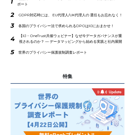
1
ポート
2
GDPR対応時には、 EU代理人/UK代理人の 選任もお忘れなく！
3
各国のプライバシー法で求められるDPOはIIJにおまかせ！
【IIJ・OneTrust共催ウェビナー】なぜ今データガバナンスが重
4
視されるのか？ ― データマッピングから始める実践と社内展開
5
世界のプライバシー保護規制調査レポート
特集