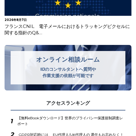
2026年8月7日
イタリア スコアリング・システムを利用した電力・ガス供
給事業者等計4社に対しGDPR…
オンライン相談ルーム
IIJのコンサルタントへ質問や
作業支援の依頼が可能です
アクセスランキング
【無料eBookダウンロード】世界のプライバシー保護規制調査レ
1
ポート
2
GDPR対応時には、 EU代理人/UK代理人の 選任もお忘れなく！