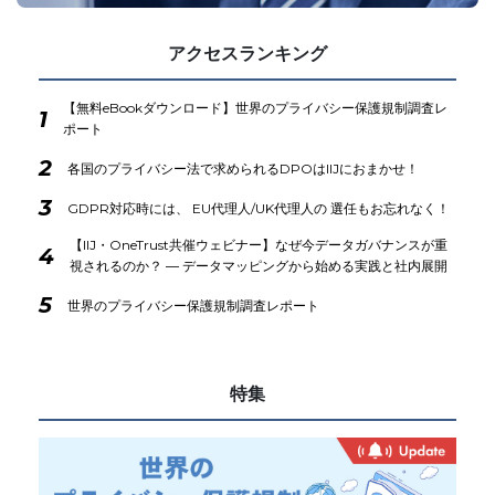
アクセスランキング
【無料eBookダウンロード】世界のプライバシー保護規制調査レ
1
ポート
2
各国のプライバシー法で求められるDPOはIIJにおまかせ！
3
GDPR対応時には、 EU代理人/UK代理人の 選任もお忘れなく！
【IIJ・OneTrust共催ウェビナー】なぜ今データガバナンスが重
4
視されるのか？ ― データマッピングから始める実践と社内展開
5
世界のプライバシー保護規制調査レポート
特集