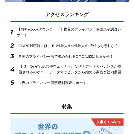
アクセスランキング
【無料eBookダウンロード】世界のプライバシー保護規制調査レ
1
ポート
2
GDPR対応時には、 EU代理人/UK代理人の 選任もお忘れなく！
3
各国のプライバシー法で求められるDPOはIIJにおまかせ！
【IIJ・OneTrust共催ウェビナー】なぜ今データガバナンスが重
4
視されるのか？ ― データマッピングから始める実践と社内展開
5
世界のプライバシー保護規制調査レポート
特集