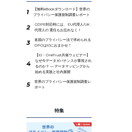
【無料eBookダウンロード】世界の
1
プライバシー保護規制調査レポート
GDPR対応時には、 EU代理人/UK
2
代理人の 選任もお忘れなく！
各国のプライバシー法で求められる
3
DPOはIIJにおまかせ！
【IIJ・OneTrust共催ウェビナー】
なぜ今データガバナンスが重視され
4
るのか？ ― データマッピングから
始める実践と社内展開
世界のプライバシー保護規制調査レ
5
ポート
特集