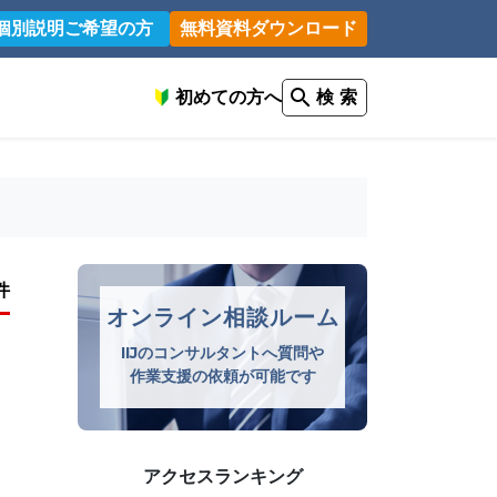
個別説明ご希望の方
無料資料ダウンロード
初めての方へ
検 索
件
オンライン相談ルーム
IIJのコンサルタントへ質問や
作業支援の依頼が可能です
アクセスランキング