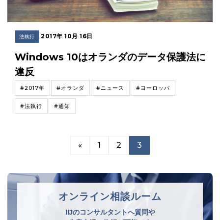
2017年 10月 16日
法執行
Windows 10はオランダのデータ保護法に
違反
#2017年
#オランダ
#ニュース
#ヨーロッパ
#法執行
#通知
«
1
2
3
オンライン相談ルーム
IIJのコンサルタントへ質問や