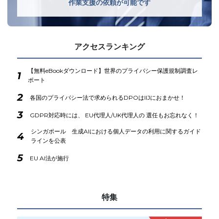
作業支援の依頼が可能です
アクセスランキング
【無料eBookダウンロード】世界のプライバシー保護規制調査レ
1
ポート
2
各国のプライバシー法で求められるDPOはIIJにおまかせ！
3
GDPR対応時には、 EU代理人/UK代理人の 選任もお忘れなく！
シンガポール 生成AIにおける個人データの利用に関するガイド
4
ラインを公表
5
EU AI法が施行
特集