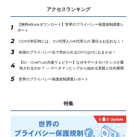
アクセスランキング
【無料eBookダウンロード】世界のプライバシー保護規制調査レ
1
ポート
2
GDPR対応時には、 EU代理人/UK代理人の 選任もお忘れなく！
3
各国のプライバシー法で求められるDPOはIIJにおまかせ！
【IIJ・OneTrust共催ウェビナー】なぜ今データガバナンスが重
4
視されるのか？ ― データマッピングから始める実践と社内展開
5
世界のプライバシー保護規制調査レポート
特集