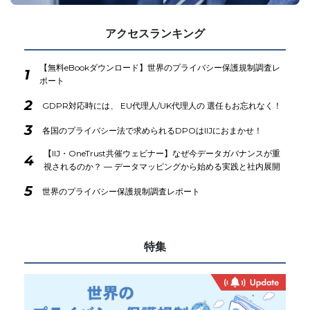
アクセスランキング
【無料eBookダウンロード】世界のプライバシー保護規制調査レ
1
ポート
2
GDPR対応時には、 EU代理人/UK代理人の 選任もお忘れなく！
3
各国のプライバシー法で求められるDPOはIIJにおまかせ！
【IIJ・OneTrust共催ウェビナー】なぜ今データガバナンスが重
4
視されるのか？ ― データマッピングから始める実践と社内展開
5
世界のプライバシー保護規制調査レポート
特集