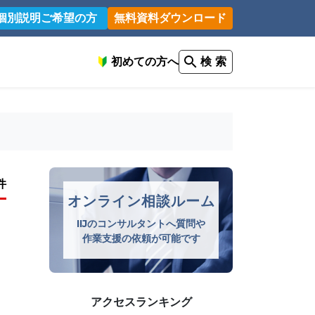
個別説明ご希望の方
無料資料ダウンロード
初めての方へ
検 索
件
オンライン相談ルーム
IIJのコンサルタントへ質問や
作業支援の依頼が可能です
アクセスランキング