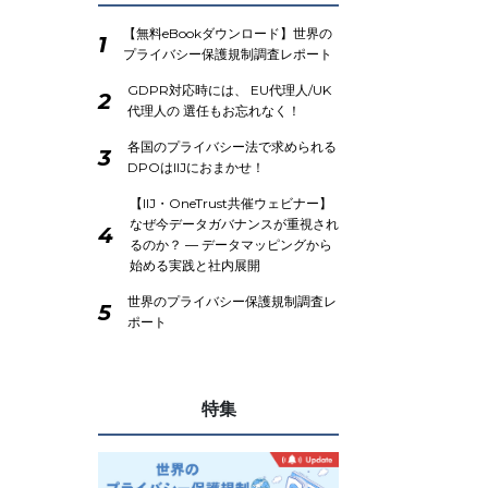
【無料eBookダウンロード】世界の
1
プライバシー保護規制調査レポート
GDPR対応時には、 EU代理人/UK
2
代理人の 選任もお忘れなく！
各国のプライバシー法で求められる
3
DPOはIIJにおまかせ！
【IIJ・OneTrust共催ウェビナー】
なぜ今データガバナンスが重視され
4
るのか？ ― データマッピングから
始める実践と社内展開
世界のプライバシー保護規制調査レ
5
ポート
特集