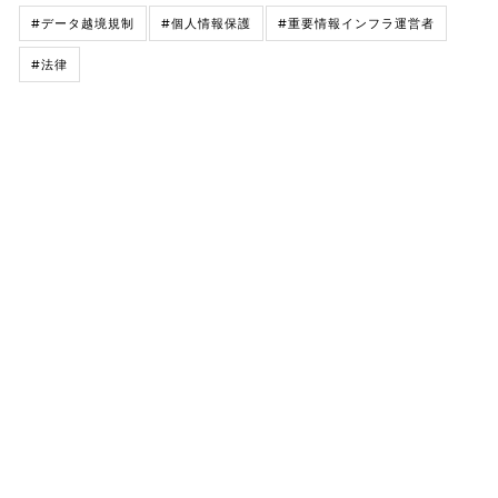
#データ越境規制
#個人情報保護
#重要情報インフラ運営者
#法律