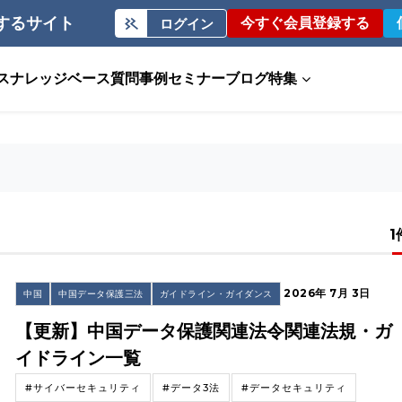
するサイト
今すぐ会員登録する
ログイン
ス
ナレッジベース
質問事例
セミナー
ブログ
特集
1
2026年 7月 3日
中国
中国データ保護三法
ガイドライン・ガイダンス
【更新】中国データ保護関連法令関連法規・ガ
イドライン一覧
#サイバーセキュリティ
#データ3法
#データセキュリティ