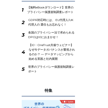
【無料eBookダウンロード】世界の
1
プライバシー保護規制調査レポート
GDPR対応時には、 EU代理人/UK
2
代理人の 選任もお忘れなく！
各国のプライバシー法で求められる
3
DPOはIIJにおまかせ！
【IIJ・OneTrust共催ウェビナー】
なぜ今データガバナンスが重視され
4
るのか？ ― データマッピングから
始める実践と社内展開
世界のプライバシー保護規制調査レ
5
ポート
特集