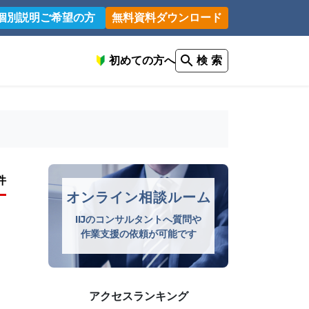
個別説明ご希望の方
無料資料ダウンロード
初めての方へ
検 索
件
オンライン相談ルーム
IIJのコンサルタントへ質問や
作業支援の依頼が可能です
アクセスランキング