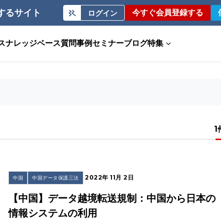
するサイト
今すぐ会員登録する
ログイン
ス
ナレッジベース
質問事例
セミナー
ブログ
特集
1
2022年 11月 2日
中国
中国データ保護三法
【中国】データ越境転送規制：中国から日本の
情報システムの利用