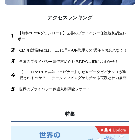
アクセスランキング
【無料eBookダウンロード】世界のプライバシー保護規制調査レ
1
ポート
2
GDPR対応時には、 EU代理人/UK代理人の 選任もお忘れなく！
3
各国のプライバシー法で求められるDPOはIIJにおまかせ！
【IIJ・OneTrust共催ウェビナー】なぜ今データガバナンスが重
4
視されるのか？ ― データマッピングから始める実践と社内展開
5
世界のプライバシー保護規制調査レポート
特集