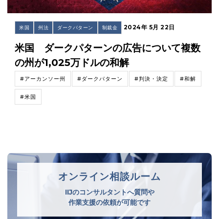
2024年 5月 22日
米国
州法
ダークパターン
制裁金
米国 ダークパターンの広告について複数
の州が1,025万ドルの和解
#アーカンソー州
#ダークパターン
#判決・決定
#和解
#米国
オンライン相談ルーム
IIJのコンサルタントへ質問や
作業支援の依頼が可能です