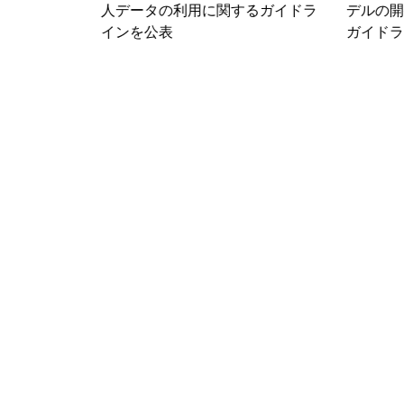
するガイドラ
デルの開発・導入に関するGDPR
等の活
ガイドラインを公表
き3つ