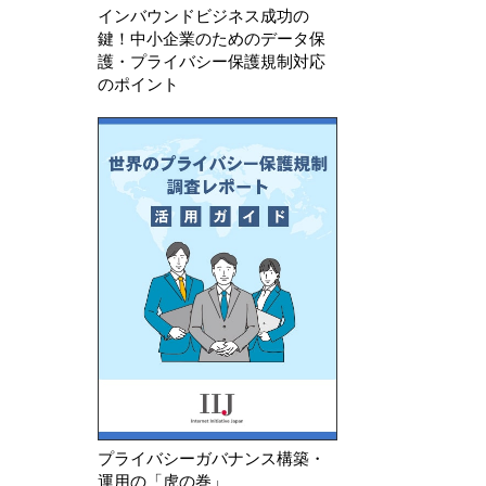
けるトラッキングピクセルに関す
人データの利用に
インバウンドビジネス成功の
鍵！中小企業のためのデータ保
る指針のQ&…
インを公表
護・プライバシー保護規制対応
のポイント
プライバシーガバナンス構築・
運用の「虎の巻」