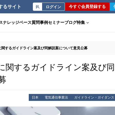
するサイト
今すぐ会員登録する
ログイン
ス
ナレッジベース
質問事例
セミナー
ブログ
特集
に関するガイドライン案及び同解説案について意見公募
に関するガイドライン案及び同
募
日本
電気通信事業法
ガイドライン・ガイダンス