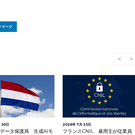
クマーク
月 23日
2026年 7月 22日
CNIL 雇用主が従業員
【更新】欧州委 AI法透明性義