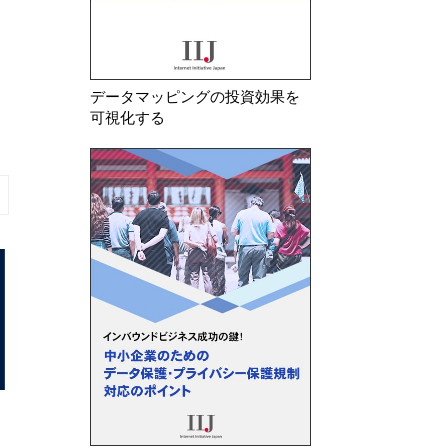
データマッピングの投資効果を
可視化する
2026年 8月 7日
2026年 8月 5日
務
フランスCNIL 電子メールにお
シンガポール 生成