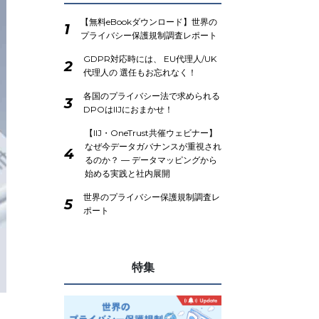
【無料eBookダウンロード】世界の
1
プライバシー保護規制調査レポート
GDPR対応時には、 EU代理人/UK
2
代理人の 選任もお忘れなく！
各国のプライバシー法で求められる
3
DPOはIIJにおまかせ！
【IIJ・OneTrust共催ウェビナー】
なぜ今データガバナンスが重視され
4
るのか？ ― データマッピングから
始める実践と社内展開
世界のプライバシー保護規制調査レ
5
ポート
特集