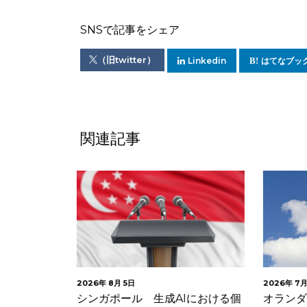
SNSで記事をシェア
（旧twitter）
Linkedin
はてなブッ
関連記事
2026年 7月 30日
2026年 7
Iにおける個
オランダデータ保護局 生成AIモ
フランス