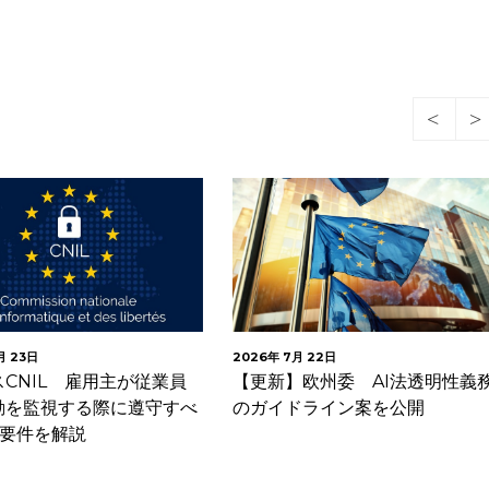
月 23日
2026年 7月 22日
CNIL 雇用主が従業員
【更新】欧州委 AI法透明性義
動を監視する際に遵守すべ
のガイドライン案を公開
の要件を解説