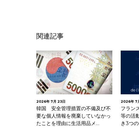
関連記事
2026年 7月 23日
2026年 7
 生成AIモ
韓国 安全管理措置の不備及び不
フランス
するGDPR
要な個人情報を廃棄していなかっ
等の活
たことを理由に生活用品メ…
き3つ