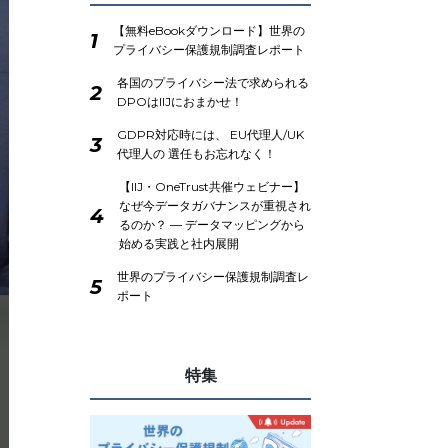
【無料eBookダウンロード】世界の
1
プライバシー保護規制調査レポート
各国のプライバシー法で求められる
2
DPOはIIJにおまかせ！
GDPR対応時には、 EU代理人/UK
3
代理人の 選任もお忘れなく！
【IIJ・OneTrust共催ウェビナー】
なぜ今データガバナンスが重視され
4
るのか？ ― データマッピングから
始める実践と社内展開
世界のプライバシー保護規制調査レ
5
ポート
特集