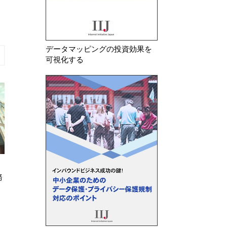
データマッピングの投資効果を
可視化する
2026年 8月 5日
2026年 7月 30日
務
シンガポール 生成AIにおける個
オランダデータ保護
人データの利用に関するガイドラ
デルの開発・導入に
インを公表
ガイドラインを公