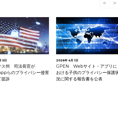
月 5日
2026年 4月 1日
サス州 司法長官が
GPEN Webサイト・アプリに
sAppらのプライバシー侵害
おける子供のプライバシー保護
て提訴
況に関する報告書を公表