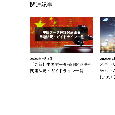
関連記事
2026年 7月 3日
2026年 6
リティ技術
【更新】中国データ保護関連法令
米テキ
ィ規範（意見
関連法規・ガイドライン一覧
What
意見募…
につい