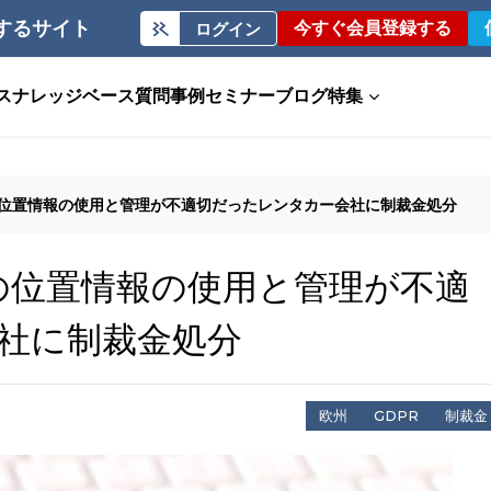
するサイト
今すぐ会員登録する
ログイン
ス
ナレッジベース
質問事例
セミナー
ブログ
特集
の位置情報の使用と管理が不適切だったレンタカー会社に制裁金処分
両の位置情報の使用と管理が不適
社に制裁金処分
欧州
GDPR
制裁金