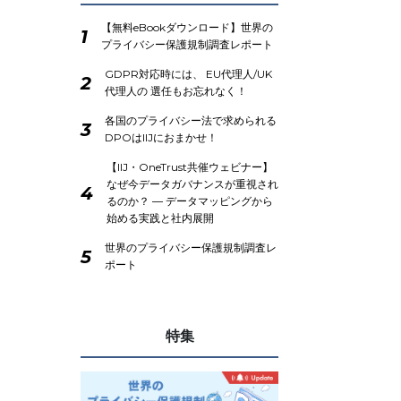
【無料eBookダウンロード】世界の
1
プライバシー保護規制調査レポート
GDPR対応時には、 EU代理人/UK
2
代理人の 選任もお忘れなく！
各国のプライバシー法で求められる
3
DPOはIIJにおまかせ！
【IIJ・OneTrust共催ウェビナー】
なぜ今データガバナンスが重視され
4
るのか？ ― データマッピングから
始める実践と社内展開
世界のプライバシー保護規制調査レ
5
ポート
特集