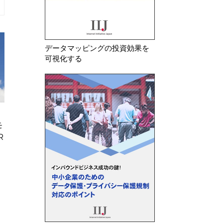
データマッピングの投資効果を
可視化する
2026年 7月 30日
2026年 8月 7日
モ
欧州委 違法商品等への対策が不
フランスCNIL 
R
十分としてデジタルサービス法違
けるトラッキング
反でAliExpress…
る指針のQ&…