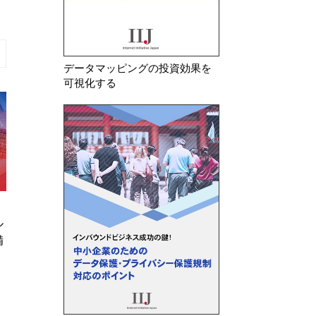
データマッピングの投資効果を
可視化する
2026年 7月 23日
2026年 8月 7日
ル
韓国 安全管理措置の不備及び不
イタリア スコア
備
要な個人情報を廃棄していなかっ
ムを利用した電力
たことを理由に生活用品メ…
者等計4社に対しG