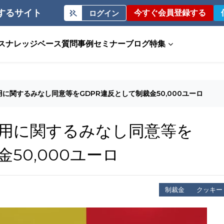
するサイト
今すぐ会員登録する
ログイン
ス
ナレッジベース
質問事例
セミナー
ブログ
特集
に関するみなし同意等をGDPR違反として制裁金50,000ユーロ
用に関するみなし同意等を
50,000ユーロ
制裁金
クッキー