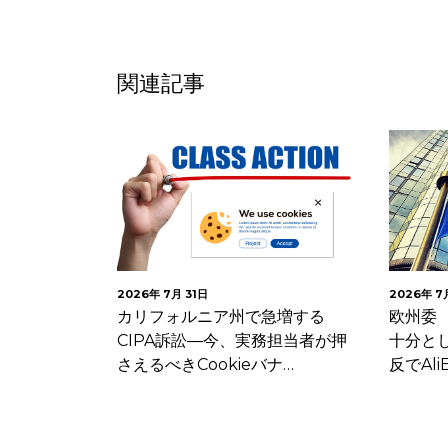
関連記事
2026年 7月 31日
2026年 7
ング・システ
カリフォルニア州で急増する
欧州委
ガス供給事業
CIPA訴訟―今、実務担当者が押
十分と
R…
さえるべきCookieバナ…
反でAliE