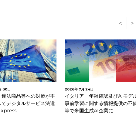
月 30日
2026年 7月 24日
 違法商品等への対策が不
イタリア 年齢確認及びAIモデ
してデジタルサービス法違
事前学習に関する情報提供の不
xpress…
等で米国生成AI企業に…