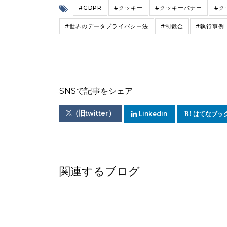
#GDPR
#クッキー
#クッキーバナー
#ク
#世界のデータプライバシー法
#制裁金
#執行事例
SNSで記事をシェア
（旧twitter）
Linkedin
はてなブッ
関連するブログ