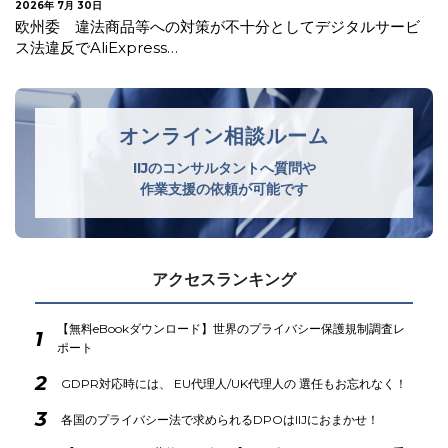
2026年 7月 27日
【更新】EUがAI法一部改正を採択
オンライン相談ルーム
IIJのコンサルタントへ質問や
作業支援の依頼が可能です
アクセスランキング
【無料eBookダウンロード】世界のプライバシー保護規制調査レ
1
ポート
2
GDPR対応時には、 EU代理人/UK代理人の 選任もお忘れなく！
3
各国のプライバシー法で求められるDPOはIIJにおまかせ！