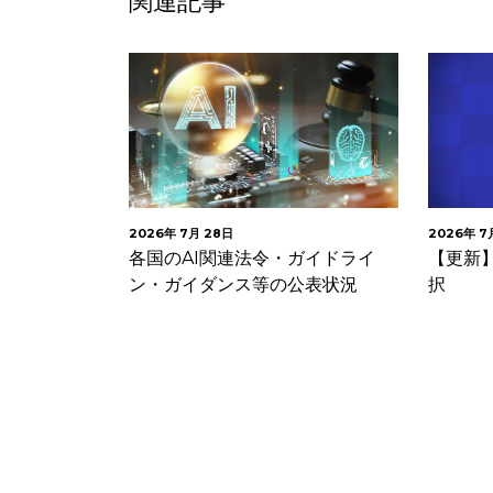
関連記事
2026年 7月 27日
2026年 7
ガイドライ
【更新】EUがAI法一部改正を採
ニュー
公表状況
択
ーカー
ブデー