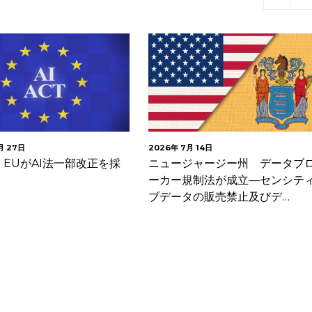
月 14日
2026年 7月 10日
ジャージー州 データブロ
改正個人情報保護法が成立
規制法が成立―センシティ
タの販売禁止及びデ…