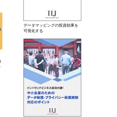
データマッピングの投資効果を
可視化する
2026年 8月 6日
2026年 7月 28日
中国 「情報セキュリティ技術
各国のAI関連法令
個人情報セキュリティ規範（意見
ン・ガイダンス等
募集案）」に関する意見募…