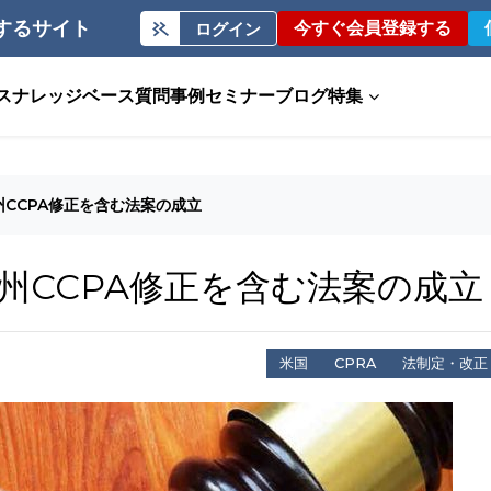
するサイト
今すぐ会員登録する
ログイン
ス
ナレッジベース
質問事例
セミナー
ブログ
特集
CCPA修正を含む法案の成立
州CCPA修正を含む法案の成立
米国
CPRA
法制定・改正