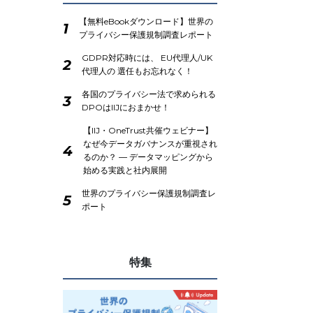
【無料eBookダウンロード】世界の
1
プライバシー保護規制調査レポート
GDPR対応時には、 EU代理人/UK
2
代理人の 選任もお忘れなく！
各国のプライバシー法で求められる
3
DPOはIIJにおまかせ！
【IIJ・OneTrust共催ウェビナー】
なぜ今データガバナンスが重視され
4
るのか？ ― データマッピングから
始める実践と社内展開
世界のプライバシー保護規制調査レ
5
ポート
特集