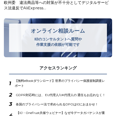
イタリア 年齢確認及びAIモデル事前学習に関する情報提供
の不備等で米国生成AI企業に…
オンライン相談ルーム
IIJのコンサルタントへ質問や
作業支援の依頼が可能です
アクセスランキング
【無料eBookダウンロード】世界のプライバシー保護規制調査レ
1
ポート
2
GDPR対応時には、 EU代理人/UK代理人の 選任もお忘れなく！
3
各国のプライバシー法で求められるDPOはIIJにおまかせ！
【IIJ・OneTrust共催ウェビナー】なぜ今データガバナンスが重
4