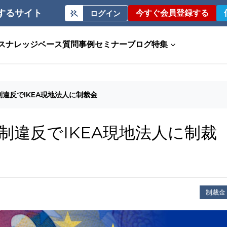
するサイト
今すぐ会員登録する
ログイン
ス
ナレッジベース
質問事例
セミナー
ブログ
特集
違反でIKEA現地法人に制裁金
制違反でIKEA現地法人に制裁
制裁金