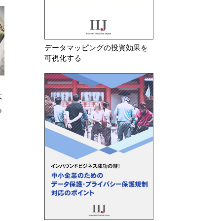
データマッピングの投資効果を
可視化する
2026年 7月 17日
2026年 8月 7日
不
イタリア SPID事業者に対し本
イタリア スコア
っ
人確認システムの設計不備等を理
ムを利用した電力
由にGDPR違反で10…
者等計4社に対しG