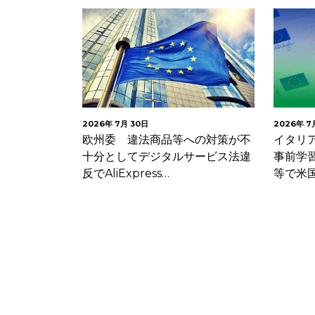
2026年 7月 30日
2026年 7
ング・システ
欧州委 違法商品等への対策が不
イタリ
ガス供給事業
十分としてデジタルサービス法違
事前学
R…
反でAliExpress…
等で米国