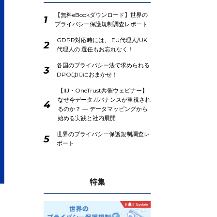
【無料eBookダウンロード】世界の
1
プライバシー保護規制調査レポート
GDPR対応時には、 EU代理人/UK
2
代理人の 選任もお忘れなく！
各国のプライバシー法で求められる
3
DPOはIIJにおまかせ！
【IIJ・OneTrust共催ウェビナー】
なぜ今データガバナンスが重視され
4
るのか？ ― データマッピングから
始める実践と社内展開
世界のプライバシー保護規制調査レ
5
ポート
特集