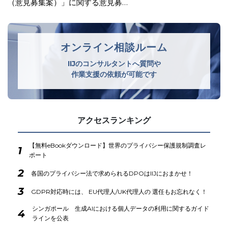
イドラインを公表
オンライン相談ルーム
IIJのコンサルタントへ質問や
作業支援の依頼が可能です
アクセスランキング
【無料eBookダウンロード】世界のプライバシー保護規制調査レ
1
ポート
2
各国のプライバシー法で求められるDPOはIIJにおまかせ！
3
GDPR対応時には、 EU代理人/UK代理人の 選任もお忘れなく！
シンガポール 生成AIにおける個人データの利用に関するガイド
4
ラインを公表