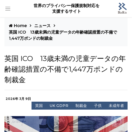
世界のプライバシー保護規制対応を
支援するサイト
Home
ニュース
英国 ICO 13歳未満の児童データの年齢確認措置の不備で
1,447万ポンドの制裁金
英国 ICO 13歳未満の児童データの年
齢確認措置の不備で1,447万ポンドの
制裁金
2026年 3月 9日
英国
UK GDPR
制裁金
子供
未成年者