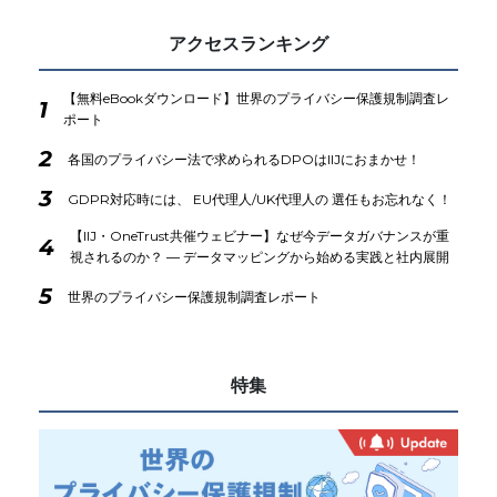
アクセスランキング
【無料eBookダウンロード】世界のプライバシー保護規制調査レ
1
ポート
2
各国のプライバシー法で求められるDPOはIIJにおまかせ！
3
GDPR対応時には、 EU代理人/UK代理人の 選任もお忘れなく！
【IIJ・OneTrust共催ウェビナー】なぜ今データガバナンスが重
4
視されるのか？ ― データマッピングから始める実践と社内展開
5
世界のプライバシー保護規制調査レポート
特集