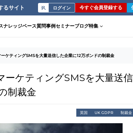
するサイト
今すぐ会員登録する
ログイン
ス
ナレッジベース
質問事例
セミナー
ブログ
特集
マーケティングSMSを大量送信した企業に12万ポンドの制裁金
マーケティングSMSを大量送信
ドの制裁金
英国
UK GDPR
制裁金