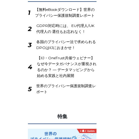
【無料eBookダウンロード】世界の
1
プライバシー保護規制調査レポート
GDPR対応時には、 EU代理人/UK
2
代理人の 選任もお忘れなく！
各国のプライバシー法で求められる
3
DPOはIIJにおまかせ！
【IIJ・OneTrust共催ウェビナー】
なぜ今データガバナンスが重視され
4
るのか？ ― データマッピングから
始める実践と社内展開
世界のプライバシー保護規制調査レ
5
ポート
特集