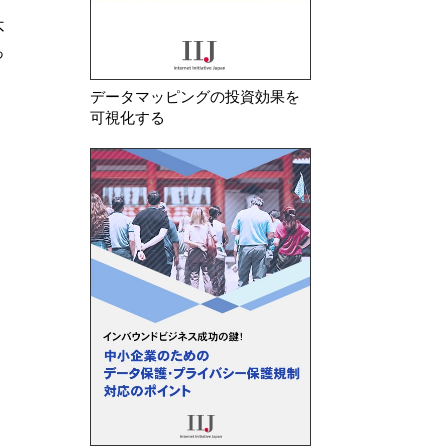
2026年 8月 7日
2026年 7月 30日
イタリア スコアリング・システ
欧州委 違法商品
理
ムを利用した電力・ガス供給事業
十分としてデジタ
者等計4社に対しGDPR…
反でAliExpress…
データマッピングの投資効果を
可視化する