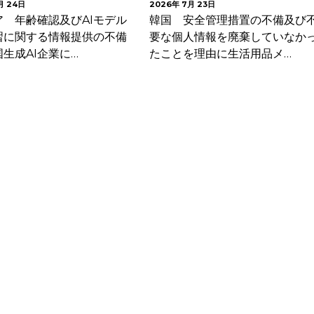
月 23日
2026年 7月 17日
安全管理措置の不備及び不
イタリア SPID事業者に対し本
人情報を廃棄していなかっ
人確認システムの設計不備等を
を理由に生活用品メ…
由にGDPR違反で10…