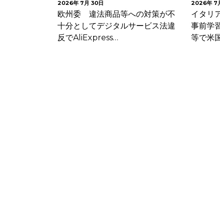
2026年 7月 24日
2026年 7
への対策が不
イタリア 年齢確認及びAIモデル
韓国 
サービス法違
事前学習に関する情報提供の不備
要な個
等で米国生成AI企業に…
たこと