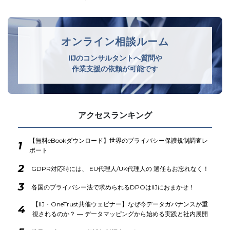
オンライン相談ルーム
IIJのコンサルタントへ質問や
作業支援の依頼が可能です
アクセスランキング
【無料eBookダウンロード】世界のプライバシー保護規制調査レ
1
ポート
2
GDPR対応時には、 EU代理人/UK代理人の 選任もお忘れなく！
3
各国のプライバシー法で求められるDPOはIIJにおまかせ！
【IIJ・OneTrust共催ウェビナー】なぜ今データガバナンスが重
4
視されるのか？ ― データマッピングから始める実践と社内展開