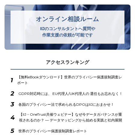
オンライン相談ルーム
IIJのコンサルタントへ質問や
作業支援の依頼が可能です
アクセスランキング
【無料eBookダウンロード】世界のプライバシー保護規制調査レ
1
ポート
2
GDPR対応時には、 EU代理人/UK代理人の 選任もお忘れなく！
3
各国のプライバシー法で求められるDPOはIIJにおまかせ！
【IIJ・OneTrust共催ウェビナー】なぜ今データガバナンスが重
4
視されるのか？ ― データマッピングから始める実践と社内展開
5
世界のプライバシー保護規制調査レポート